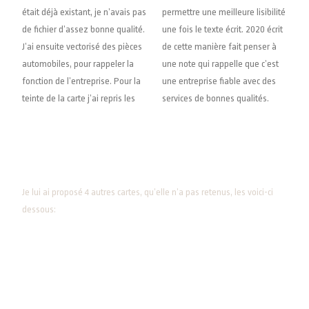
était déjà existant, je n’avais pas
permettre une meilleure lisibilité
de fichier d’assez bonne qualité.
une fois le texte écrit. 2020 écrit
J’ai ensuite vectorisé des pièces
de cette manière fait penser à
automobiles, pour rappeler la
une note qui rappelle que c’est
fonction de l’entreprise. Pour la
une entreprise fiable avec des
teinte de la carte j’ai repris les
services de bonnes qualités.
Je lui ai proposé 4 autres cartes, qu’elle n’a pas retenus, les voici-ci
dessous: