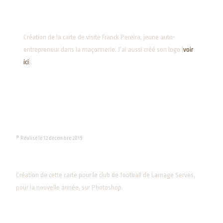
Création de la carte de visite Franck Pereira, jeune auto-
entrepreneur dans la maçonnerie. J’ai aussi créé son logo (
voir
ici
).
® Réalisé le 12 décembre 2019
Création de cette carte pour le club de football de Larnage Serves,
pour la nouvelle année, sur Photoshop.