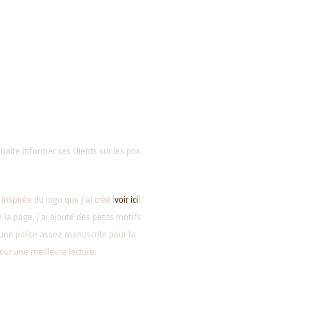
haite informer ses clients sur les prix
nspirée du logo que j’ai créé (
voir ici
),
la page, j’ai ajouté des petits motifs
i une police assez manuscrite pour la
our une meilleure lecture.