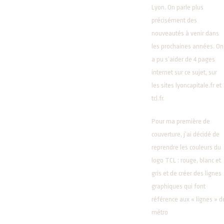
Lyon. On parle plus
précisément des
nouveautés à venir dans
les prochaines années. On
a pu s’aider de 4 pages
internet sur ce sujet, sur
les sites lyoncapitale.fr et
tcl.fr.
Pour ma première de
couverture, j’ai décidé de
reprendre les couleurs du
logo TCL : rouge, blanc et
gris et de créer des lignes
graphiques qui font
référence aux « lignes » d
métro