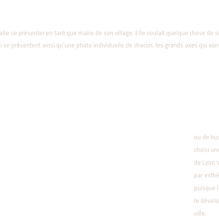
ite se présenter en tant que maire de son village. Elle voulait quelque chose de sim
 se présentent ainsi qu’une photo individuelle de chacun, les grands axes qui von
ou de bus
choisi un
de Lyon s
par esthé
puisque l
le dével
ville.