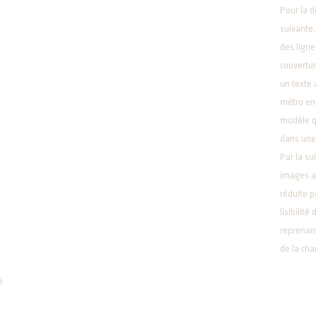
Pour la 
suivante, 
des ligne
couverture
un texte 
métro en 
modèle qu
dans une
Par la sui
images a
réduite p
lisibilité
reprenant
de la cha
e