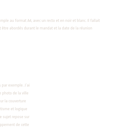
ple au format A4, avec un recto et en noir et blanc. Il fallait
t être abordés durant le mandat et la date de la réunion
 par exemple. J’ai
e photo de la ville
ur la couverture
tisme et logique
e sujet repose sur
oppement de cette