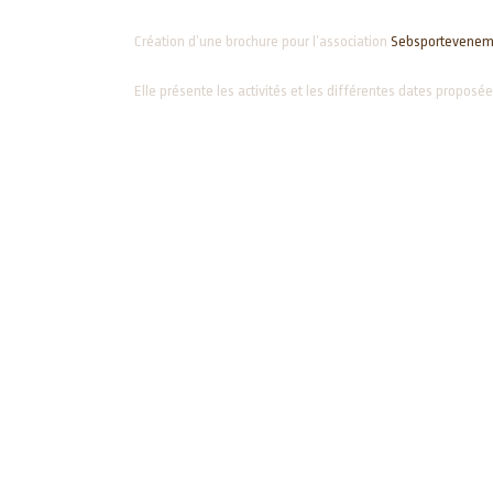
Création d’une brochure pour l’association
Sebsportevenem
Elle présente les activités et les différentes dates proposé