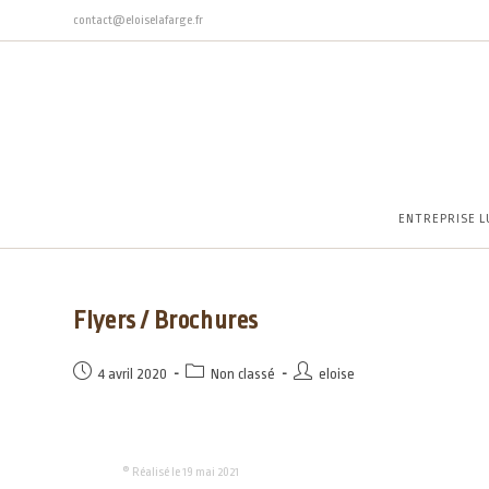
contact@eloiselafarge.fr
ENTREPRISE L
Flyers / Brochures
4 avril 2020
Non classé
eloise
® Réalisé le 19 mai 2021