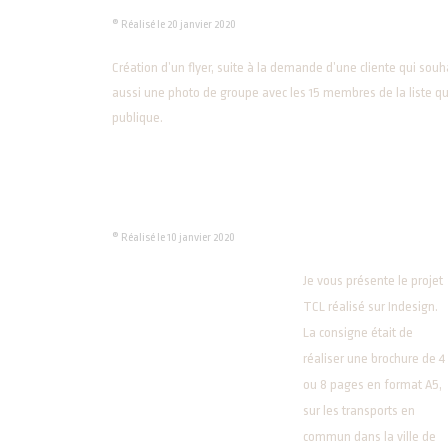
® Réalisé le 20 janvier 2020
Création d’un flyer, suite à la demande d’une cliente qui souha
aussi une photo de groupe avec les 15 membres de la liste qui
publique.
® Réalisé le 10 janvier 2020
Je vous présente le projet
TCL réalisé sur Indesign.
La consigne était de
réaliser une brochure de 4
ou 8 pages en format A5,
sur les transports en
commun dans la ville de