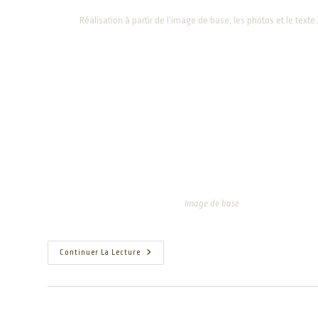
Réalisation à partir de l’image de base, les photos et le texte
Image de base
Continuer La Lecture