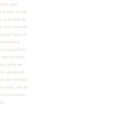
double page
j’ai repris le code
s, vu en page de
, puis j’ai inséré
avec les lignes de
reprenant le
e l’on peut voir
 rame de métro.
te, j’utilise des
vec une opacité
our une meilleure
 des textes, tout en
 le code couleur
rte.