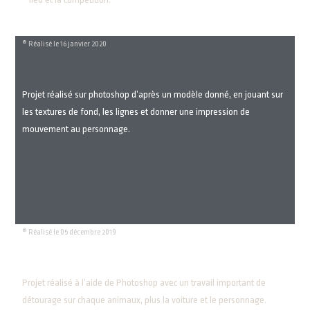
® Réalisé le 16 janvier 2020
Projet réalisé sur photoshop d’après un modèle donné, en jouant sur
les textures de fond, les lignes et donner une impression de
mouvement au personnage.
® Réalisé le 05 décembre 2019
Projet réalisé à l’aide de Photoshop avec un travail important de
détourage sur chaque animaux, plus la voiture et le personnage.