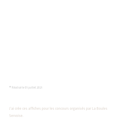
® Réalisé le 01 juillet 2021
J’ai crée ces affiches pour les concours organisés par La Boules
Servoise.