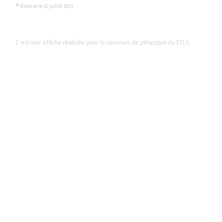
® Réalisé le 22 juillet 2021
C’est une affiche réalisée pour le concours de pétanque du FCLS