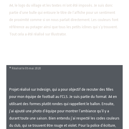
A4, le logo du village et les textes m’ont été imposés. Je suis donc
partie d’une bulle qui entoure le titre de l’affiche pour un sentiment
de proximité comme si on nous parlait directement. Les couleurs font
référence au potager ainsi que tous les petits icônes qui s’y trouvent.
Tout cela a été réalisé sur Illustrator.
® Réalisé le 05 mai 2020
Projet réalisé sur Indesign, qui a pour objectif de recruter des filles
pour mon équipe de football au FCLS. Je suis partie du format A4 en
utilisant des formes plutôt rondes qui rappellent le ballon. Ensuite,
j’ai ajouté une photo d’équipe pour montrer l’ambiance qu’il y a
durant toute une saison. Bien entendu j’ai respecté les codes couleurs
du club, qui se trouvent être rouge et violet. Pour la police d’écriture,